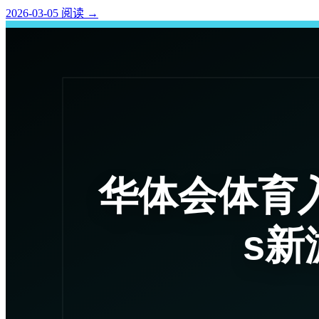
2026-03-05
阅读
→