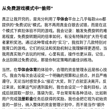
从免费游戏模式中“偷师”
真正让我开窍的，是充分利用了
华体会
平台上几乎每款slots都
提供的“免费试玩”模式。我不再用真金白银去试错，而是在这
个模式下疯狂体验不同的游戏。我会记录：触发免费旋转的难
易程度，免费旋转期间的倍率如何，有没有特殊的扩大符号或
者累积奖池。通过这种零成本的“实习”，我找到了几款特别对
我胃口的游戏。它们的玩法和奖励机制让我理解得更透彻，当
我用真实账户去玩的时候，心里有底，操作也更从容。记住，
永远别跳过免费试玩，那是你制定策略的最佳训练场。
当然，在
华体会体育
的体验中，合理的资金管理永远是核心技
巧。我会为每次会话设定一个明确的预算和止损点，并且严格
遵守。无论当时感觉多么“接近”大奖，到了点就坚决离开。反
过来说，如果运气好遇到盈利，我也会设定一个盈利目标，达
成后就提取一部分，落袋为安。平台常常有各种活动，比如新
用户完成
注册彩金
任务后获得的奖励，我也会把它视为初始资
金的一部分，纳入整体的资金管理计划中，而不是当作“额外