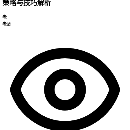
策略与技巧解析
老
老周