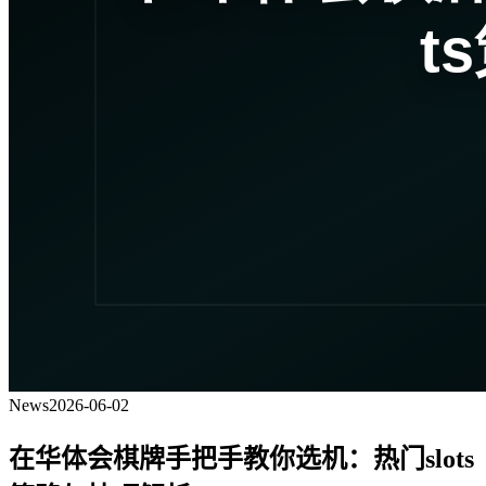
News
2026-06-02
在华体会棋牌手把手教你选机：热门slots