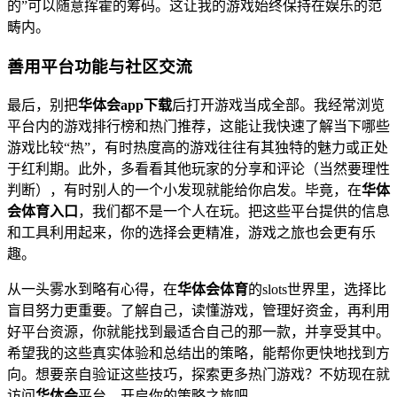
的”可以随意挥霍的筹码。这让我的游戏始终保持在娱乐的范
畴内。
善用平台功能与社区交流
最后，别把
华体会app下载
后打开游戏当成全部。我经常浏览
平台内的游戏排行榜和热门推荐，这能让我快速了解当下哪些
游戏比较“热”，有时热度高的游戏往往有其独特的魅力或正处
于红利期。此外，多看看其他玩家的分享和评论（当然要理性
判断），有时别人的一个小发现就能给你启发。毕竟，在
华体
会体育入口
，我们都不是一个人在玩。把这些平台提供的信息
和工具利用起来，你的选择会更精准，游戏之旅也会更有乐
趣。
从一头雾水到略有心得，在
华体会体育
的slots世界里，选择比
盲目努力更重要。了解自己，读懂游戏，管理好资金，再利用
好平台资源，你就能找到最适合自己的那一款，并享受其中。
希望我的这些真实体验和总结出的策略，能帮你更快地找到方
向。想要亲自验证这些技巧，探索更多热门游戏？不妨现在就
访问
华体会
平台，开启你的策略之旅吧。