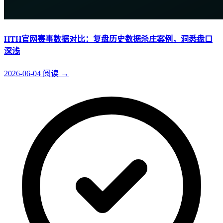
HTH官网赛事数据对比：复盘历史数据杀庄案例，洞悉盘口
深浅
2026-06-04
阅读
→