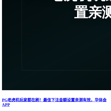
PG老虎机玩家都在刷！最佳下注金额设置亲测有效，华体会
APP