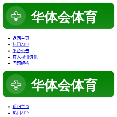
返回主页
热门APP
平台公告
真人视讯资讯
问题解答
返回主页
热门APP