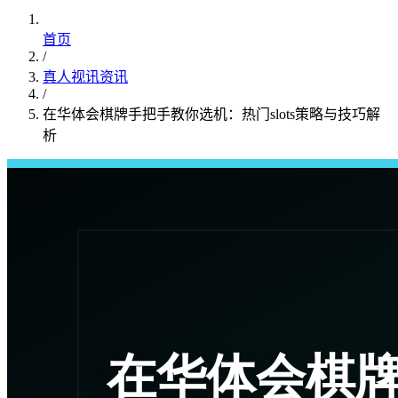
首页
/
真人视讯资讯
/
在华体会棋牌手把手教你选机：热门slots策略与技巧解
析