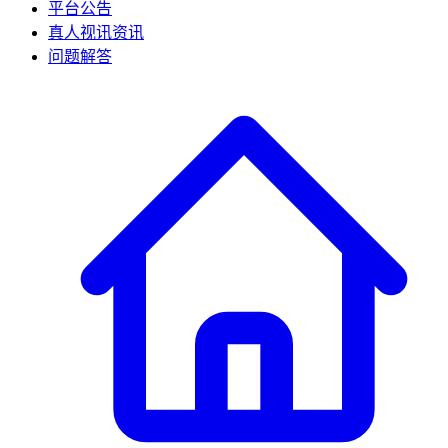
平台公告
真人视讯资讯
问题解答