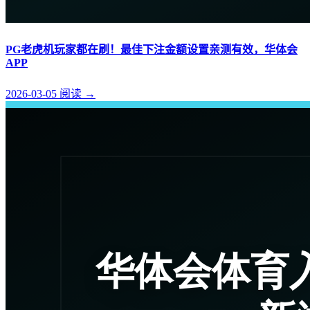
PG老虎机玩家都在刷！最佳下注金额设置亲测有效，华体会
APP
2026-03-05
阅读
→