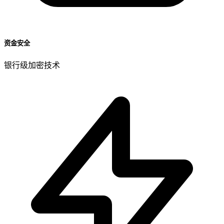
资金安全
银行级加密技术