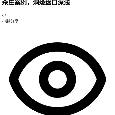
杀庄案例，洞悉盘口深浅
小
小赵分享