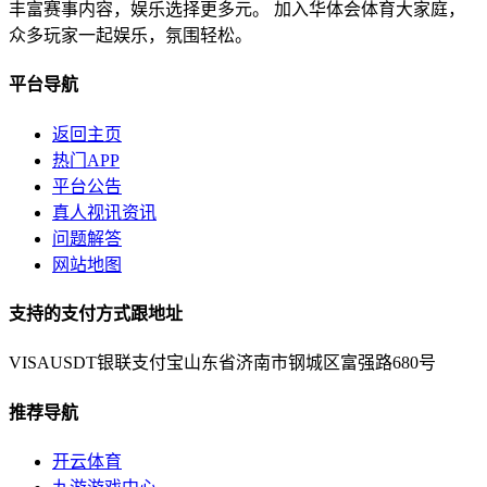
丰富赛事内容，娱乐选择更多元。 加入华体会体育大家庭，
众多玩家一起娱乐，氛围轻松。
平台导航
返回主页
热门APP
平台公告
真人视讯资讯
问题解答
网站地图
支持的支付方式跟地址
VISA
USDT
银联
支付宝
山东省济南市钢城区富强路680号
推荐导航
开云体育