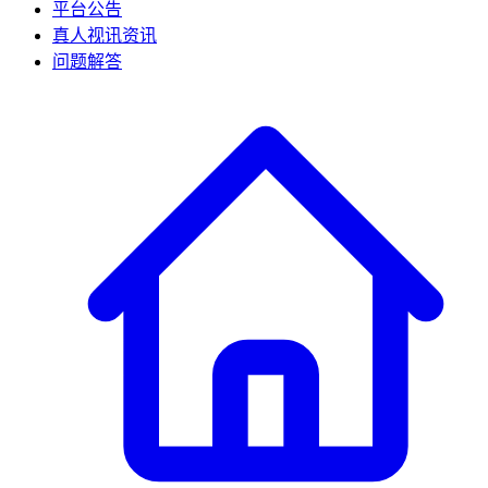
平台公告
真人视讯资讯
问题解答