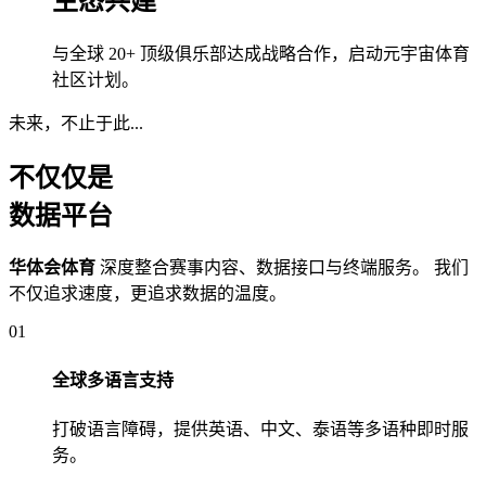
生态共建
与全球 20+ 顶级俱乐部达成战略合作，启动元宇宙体育
社区计划。
未来，不止于此...
不仅仅是
数据平台
华体会体育
深度整合赛事内容、数据接口与终端服务。 我们
不仅追求速度，更追求数据的温度。
01
全球多语言支持
打破语言障碍，提供英语、中文、泰语等多语种即时服
务。