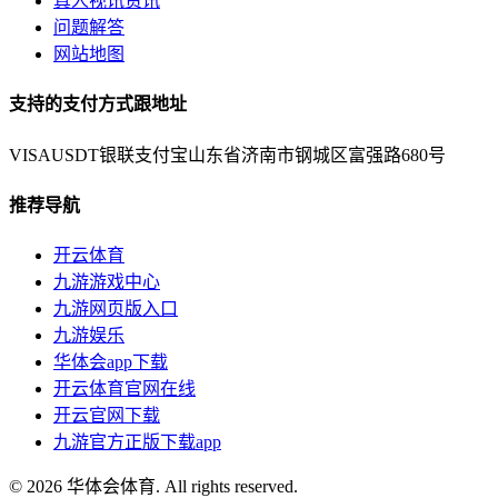
真人视讯资讯
问题解答
网站地图
支持的支付方式跟地址
VISA
USDT
银联
支付宝
山东省济南市钢城区富强路680号
推荐导航
开云体育
九游游戏中心
九游网页版入口
九游娱乐
华体会app下载
开云体育官网在线
开云官网下载
九游官方正版下载app
© 2026 华体会体育. All rights reserved.