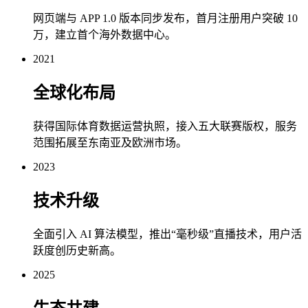
网页端与 APP 1.0 版本同步发布，首月注册用户突破 10
万，建立首个海外数据中心。
2021
全球化布局
获得国际体育数据运营执照，接入五大联赛版权，服务
范围拓展至东南亚及欧洲市场。
2023
技术升级
全面引入 AI 算法模型，推出“毫秒级”直播技术，用户活
跃度创历史新高。
2025