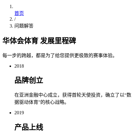
首页
/
问题解答
华体会体育 发展里程碑
每一步的跨越，都是为了给您提供更极致的赛事体验。
2018
品牌创立
在亚洲金融中心成立，获得首轮天使投资，确立了以“数
据驱动体育”的核心战略。
2019
产品上线