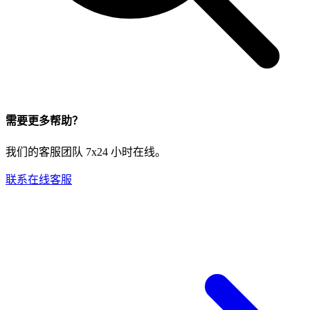
需要更多帮助？
我们的客服团队 7x24 小时在线。
联系在线客服