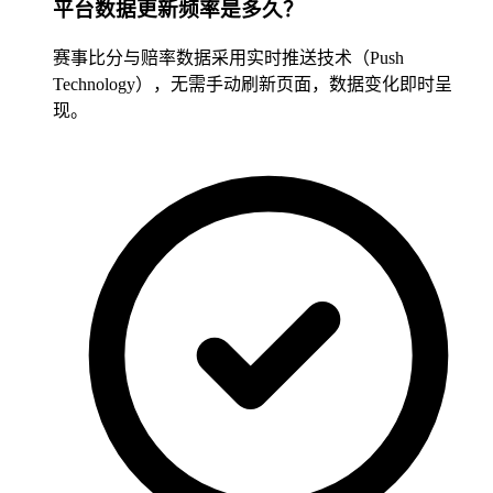
平台数据更新频率是多久？
赛事比分与赔率数据采用实时推送技术（Push
Technology），无需手动刷新页面，数据变化即时呈
现。