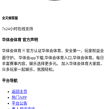
全天候客服
7x24小时在线支持
华体会体育 官方声明
华体会体育 🃏 官方认证华体会体育，安全第一，玩家权益全
面守护。 华体会app下载,华体会体育入口,华体会体育。每日
丰富赛事内容，娱乐选择更多元。 加入华体会体育大家庭，
众多玩家一起娱乐，氛围轻松。
平台导航
返回主页
热门APP
平台公告