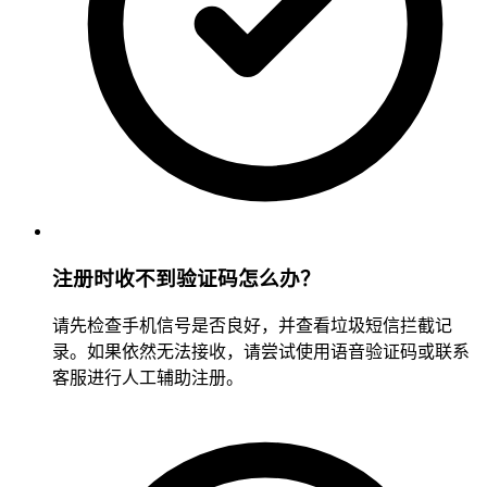
注册时收不到验证码怎么办？
请先检查手机信号是否良好，并查看垃圾短信拦截记
录。如果依然无法接收，请尝试使用语音验证码或联系
客服进行人工辅助注册。