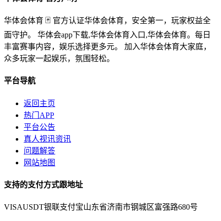
华体会体育 🃏 官方认证华体会体育，安全第一，玩家权益全
面守护。 华体会app下载,华体会体育入口,华体会体育。每日
丰富赛事内容，娱乐选择更多元。 加入华体会体育大家庭，
众多玩家一起娱乐，氛围轻松。
平台导航
返回主页
热门APP
平台公告
真人视讯资讯
问题解答
网站地图
支持的支付方式跟地址
VISA
USDT
银联
支付宝
山东省济南市钢城区富强路680号