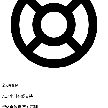
全天候客服
7x24小时在线支持
华体会体育 官方声明