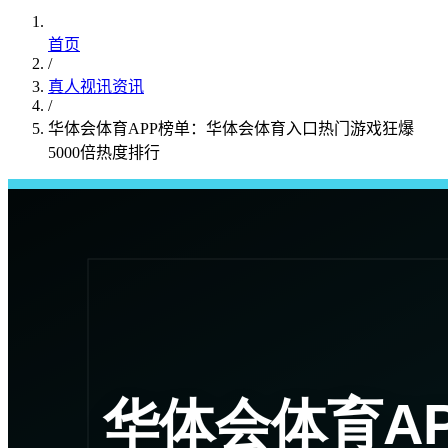
首页
/
真人视讯资讯
/
华体会体育APP榜单：华体会体育入口热门游戏狂爆
5000倍热度排行