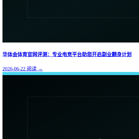
华体会体育官网评测：专业电竞平台助您开启副业翻身计划
2026-06-22
阅读
→