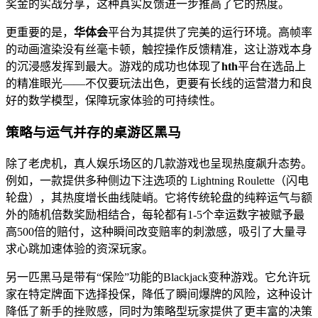
奖金的实战分享，这种真实反馈进一步推高了它的热度。
更重要的是，
华体会
平台为其提供了完美的运行环境。高帧率
的动画渲染没有丝毫卡顿，触控操作反馈精准，这让游戏本身
的沉浸感发挥到最大。游戏的成功也体现了
hth
平台在选品上
的精准眼光——不仅要玩法出色，更要有长线的运营潜力和良
好的数学模型，保障玩家体验的可持续性。
策略与运气并存的桌游区黑马
除了老虎机，真人娱乐场区的几款游戏也呈现热度飙升态势。
例如，一款提供多种侧边下注选项的 Lightning Roulette（闪电
轮盘），其热度增长曲线陡峭。它将传统轮盘的纯粹运气与额
外的随机倍数奖励相结合，每轮都有1-5个幸运数字被赋予最
高500倍的赔付，这种瞬间改变赔率的刺激感，吸引了大量寻
求心跳加速体验的资深玩家。
另一匹黑马是带有“保险”功能的Blackjack变种游戏。它允许玩
家在特定牌面下选择投保，降低了瞬间爆牌的风险，这种设计
降低了新手的挫败感，同时为策略型玩家提供了更丰富的决策