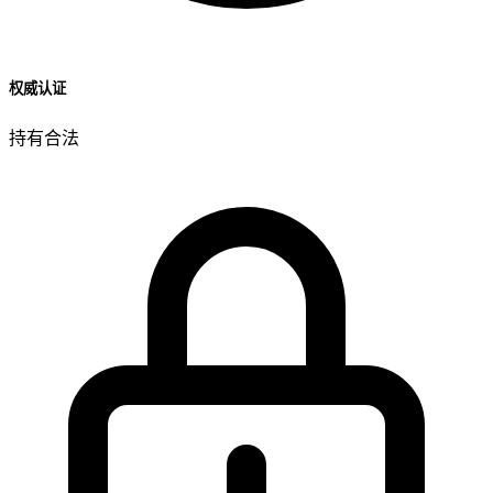
权威认证
持有合法