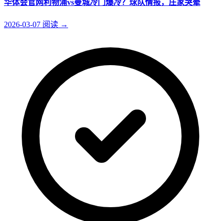
华体会官网利物浦vs曼城冷门爆冷？球队情报，庄家哭晕
2026-03-07
阅读
→