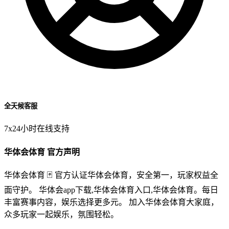
全天候客服
7x24小时在线支持
华体会体育 官方声明
华体会体育 🃏 官方认证华体会体育，安全第一，玩家权益全
面守护。 华体会app下载,华体会体育入口,华体会体育。每日
丰富赛事内容，娱乐选择更多元。 加入华体会体育大家庭，
众多玩家一起娱乐，氛围轻松。