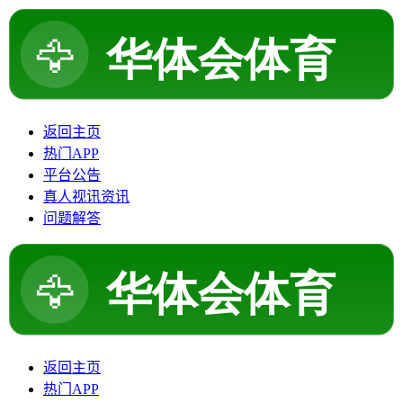
返回主页
热门APP
平台公告
真人视讯资讯
问题解答
返回主页
热门APP