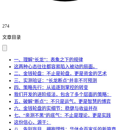
274
文章目录
一、理解“长龙”：表象之下的规律
这两种心态往往都容易陷入被动的局面。
二、金钱轮盘：不止是轮盘，更是资金的艺术
三、实测验证：“长龙断点”并非不可预测
四、策略先行：从追逐到掌控的转变
我们开发的进阶缆法，包含了多个层面的策略：
五、破解“断点”：不只是运气，更是智慧的博弈
六、金钱轮盘的实细节：稳健与收益并存
七、“亲测不黑”的底气：不止是理论，更是实践
这份信心，源于：
八、告别盲目，拥抱理性：华体会百家乐的新篇章