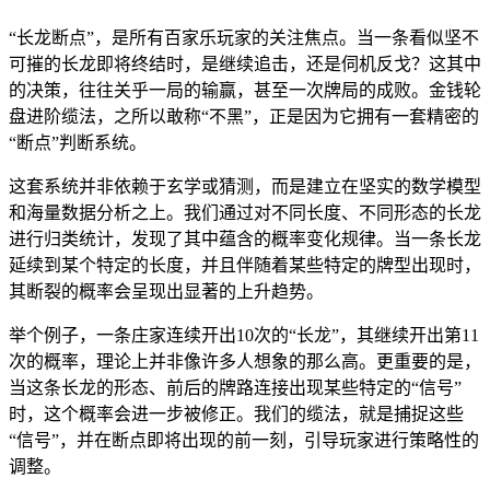
“长龙断点”，是所有百家乐玩家的关注焦点。当一条看似坚不
可摧的长龙即将终结时，是继续追击，还是伺机反戈？这其中
的决策，往往关乎一局的输赢，甚至一次牌局的成败。金钱轮
盘进阶缆法，之所以敢称“不黑”，正是因为它拥有一套精密的
“断点”判断系统。
这套系统并非依赖于玄学或猜测，而是建立在坚实的数学模型
和海量数据分析之上。我们通过对不同长度、不同形态的长龙
进行归类统计，发现了其中蕴含的概率变化规律。当一条长龙
延续到某个特定的长度，并且伴随着某些特定的牌型出现时，
其断裂的概率会呈现出显著的上升趋势。
举个例子，一条庄家连续开出10次的“长龙”，其继续开出第11
次的概率，理论上并非像许多人想象的那么高。更重要的是，
当这条长龙的形态、前后的牌路连接出现某些特定的“信号”
时，这个概率会进一步被修正。我们的缆法，就是捕捉这些
“信号”，并在断点即将出现的前一刻，引导玩家进行策略性的
调整。