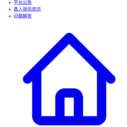
平台公告
真人视讯资讯
问题解答