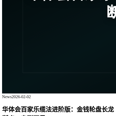
News
2026-02-02
华体会百家乐缆法进阶版：金钱轮盘长龙