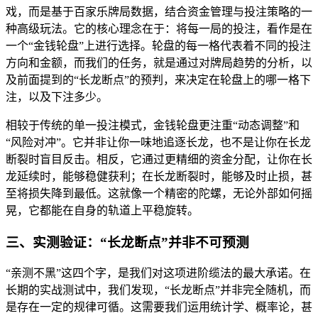
戏，而是基于百家乐牌局数据，结合资金管理与投注策略的一
种高级玩法。它的核心理念在于：将每一局的投注，看作是在
一个“金钱轮盘”上进行选择。轮盘的每一格代表着不同的投注
方向和金额，而我们的任务，就是通过对牌局趋势的分析，以
及前面提到的“长龙断点”的预判，来决定在轮盘上的哪一格下
注，以及下注多少。
相较于传统的单一投注模式，金钱轮盘更注重“动态调整”和
“风险对冲”。它并非让你一味地追逐长龙，也不是让你在长龙
断裂时盲目反击。相反，它通过更精细的资金分配，让你在长
龙延续时，能够稳健获利；在长龙断裂时，能够及时止损，甚
至将损失降到最低。这就像一个精密的陀螺，无论外部如何摇
晃，它都能在自身的轨道上平稳旋转。
三、实测验证：“长龙断点”并非不可预测
“亲测不黑”这四个字，是我们对这项进阶缆法的最大承诺。在
长期的实战测试中，我们发现，“长龙断点”并非完全随机，而
是存在一定的规律可循。这需要我们运用统计学、概率论，甚