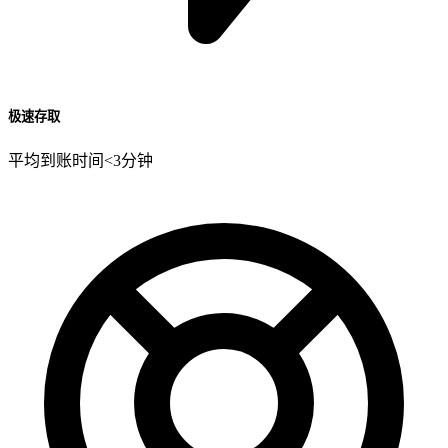
极速存取
平均到账时间<3分钟