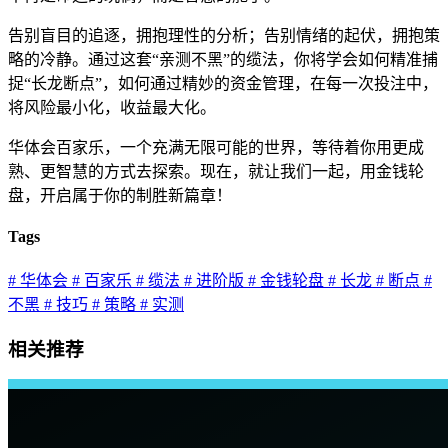
告别盲目的追逐，拥抱理性的分析；告别情绪的起伏，拥抱策
略的冷静。通过这套“亲测不黑”的缆法，你将学会如何精准捕
捉“长龙断点”，如何通过精妙的资金管理，在每一次投注中，
将风险最小化，收益最大化。
华体会百家乐，一个充满无限可能的世界，等待着你用更成
熟、更智慧的方式去探索。现在，就让我们一起，用金钱轮
盘，开启属于你的制胜新篇章！
Tags
# 华体会
# 百家乐
# 缆法
# 进阶版
# 金钱轮盘
# 长龙
# 断点
#
不黑
# 技巧
# 策略
# 实测
相关推荐