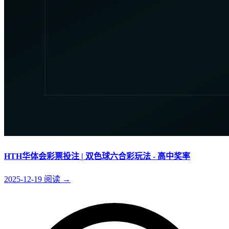
HTH华体会彩票投注 | 双色球六合彩玩法 - 高中奖率
2025-12-19
阅读
→