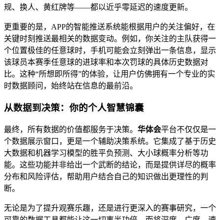
规、换人、黄红牌等——都以近乎零延迟的速度更新。
更重要的是，APP的智能推送系统能根据用户的关注偏好，在
关键时刻推送最相关的数据变动。例如，你关注的主队获得一
个位置极佳的任意球时，手机可能会立刻弹出一条信息，显示
该球员本赛季任意球的进球率和本次罚球的具体历史数据对
比。这种“所想即所得”的体验，让用户仿佛拥有一个专业的实
时数据顾问，始终站在信息的最前沿。
从数据到决策：你的个人智慧锦囊
最终，所有数据的价值都服务于决策。
华体会
平台不仅仅是一
个数据展示窗口，更是一个辅助决策系统。它集成了基于历史
大数据和机器学习模型的胜平负预测、大小球概率分析等功
能。这些功能并非给出一个武断的结论，而是提供详尽的概率
分布和风险评估，帮助用户结合自己的知识做出更理性的判
断。
无论是为了提升观赛乐趣，还是进行更深入的赛事研究，一个
可靠的数据工具都能让这一切事半功倍。而将深度、广度、速