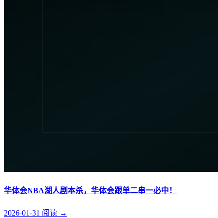
华体会NBA湖人剧本杀，华体会跟单二串一必中！
2026-01-31
阅读
→