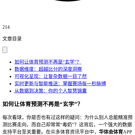
214
文章目录
如何让体育预测不再是“玄学”？
数据维度：超越比分的深度洞察
可视化呈现：让复杂数据一目了然
实时更新与智能推送：掌握赛场每一秒脉搏
从数据到决策：你的个人智慧锦囊
如何让体育预测不再是“玄学”？
每次看球，你是否也有过这样的疑问：为什么别人总能精准预
测比赛走向，而自己却常常“毒奶”？这背后，一个强大的数据
支持平台至关重要。在众多体育资讯平台中，
华体会体育
APP