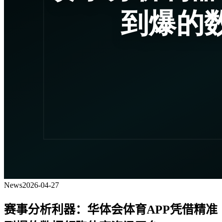
News
2026-04-27
赛事分析利器：华体会体育APP凭借精准