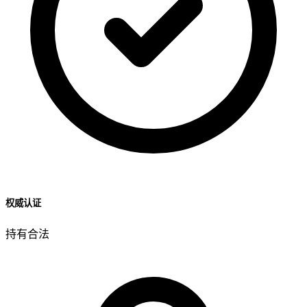
权威认证
持有合法