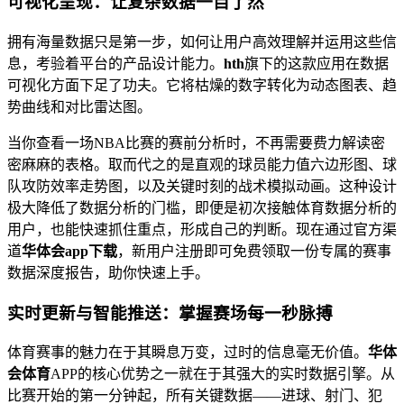
可视化呈现：让复杂数据一目了然
拥有海量数据只是第一步，如何让用户高效理解并运用这些信
息，考验着平台的产品设计能力。
hth
旗下的这款应用在数据
可视化方面下足了功夫。它将枯燥的数字转化为动态图表、趋
势曲线和对比雷达图。
当你查看一场NBA比赛的赛前分析时，不再需要费力解读密
密麻麻的表格。取而代之的是直观的球员能力值六边形图、球
队攻防效率走势图，以及关键时刻的战术模拟动画。这种设计
极大降低了数据分析的门槛，即便是初次接触体育数据分析的
用户，也能快速抓住重点，形成自己的判断。现在通过官方渠
道
华体会app下载
，新用户注册即可免费领取一份专属的赛事
数据深度报告，助你快速上手。
实时更新与智能推送：掌握赛场每一秒脉搏
体育赛事的魅力在于其瞬息万变，过时的信息毫无价值。
华体
会体育
APP的核心优势之一就在于其强大的实时数据引擎。从
比赛开始的第一分钟起，所有关键数据——进球、射门、犯