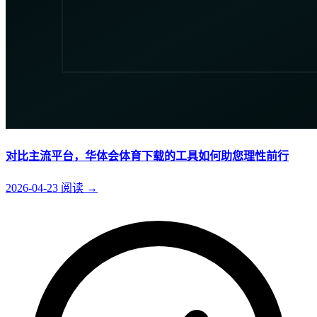
对比主流平台，华体会体育下载的工具如何助您理性前行
2026-04-23
阅读
→