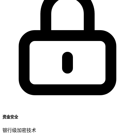
资金安全
银行级加密技术