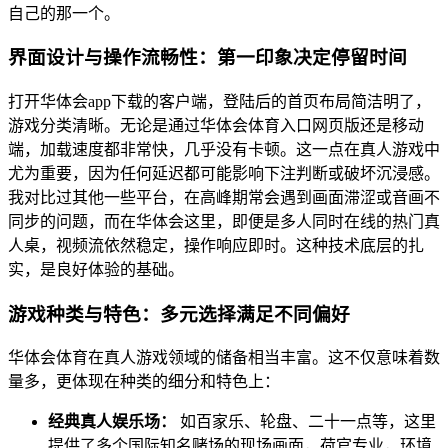
自己的那一个。
界面设计与操作流畅性：第一印象决定停留时间
打开华体会app下载的客户端，登陆后的首页布局简洁明了，
游戏分类清晰。无论是通过华体会体育入口网页版还是移动
端，加载速度都非常快，几乎没有卡顿。这一点在真人游戏中
尤为重要，因为任何延迟都可能影响下注判断或破坏沉浸感。
我对比过其他一些平台，在高峰期常会遇到画面滞涩或音画不
同步的问题，而在华体会这里，即便是多人同时在线的热门真
人桌，视频流依然稳定，操作响应即时。这种技术底层的扎
实，是良好体验的基础。
游戏种类与特色：多元选择满足不同偏好
华体会体育在真人游戏领域的储备相当丰富。这不仅意味着数
量多，更体现在种类的细分和特色上：
经典真人娱乐场：
如百家乐、轮盘、二十一点等，这里
提供了多个国际知名赌场的现场画面，荷官专业，环境