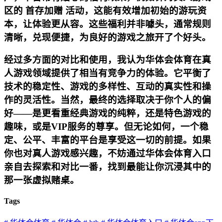
区的
首存加赠
活动，这能有效增加初始的游玩资
本，让体验更从容。这些福利并非噱头，通常规则
清晰，兑现便捷，为良好的游戏之旅开了个好头。
经过多方面的对比和使用，我认为华体会体育在真
人游戏领域提供了相当有竞争力的体验。它平衡了
技术的稳定性、游戏的多样性、互动的真实性和操
作的灵活性。当然，最终的选择取决于你个人的偏
好——是更看重经典游戏的纯粹，还是特色游戏的
趣味，或是VIP服务的尊享。但无论如何，一个稳
定、公平、丰富的平台是享受这一切的前提。如果
你也对真人游戏感兴趣，不妨通过华体会体育入口
亲自去探索和对比一番，找到最能让你沉浸其中的
那一张虚拟赌桌。
Tags