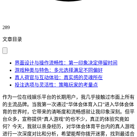
289
文章目录
界面设计与操作流畅性：第一印象决定停留时间
游戏种类与特色：多元选择满足不同偏好
真人荷官与互动体验：真实感的灵魂所在
投注选项与灵活性：策略玩家的考量点
作为一位在线娱乐平台的长期用户，我几乎接触过市面上所有
的主流品牌。当我第一次通过“华体会体育入口”进入华体会体
育的世界时，它带来的清晰度和流畅感就让我印象深刻。但平
台众多，宣称提供“真人游戏”的也不少，真正的体验究竟如
何？今天，我就以亲身经历，对华体会体育平台内的真人游戏
进行一次深度对比和分析，希望能帮你拨开迷雾，找到最适合