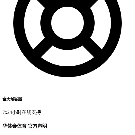
全天候客服
7x24小时在线支持
华体会体育 官方声明