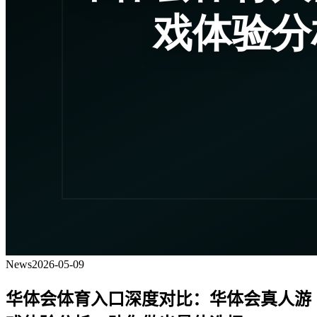
News
2026-05-09
华体会体育入口深度对比：华体会真人游