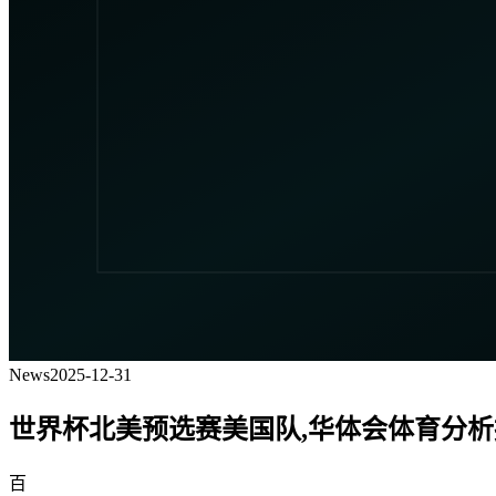
News
2025-12-31
世界杯北美预选赛美国队,华体会体育分析
百