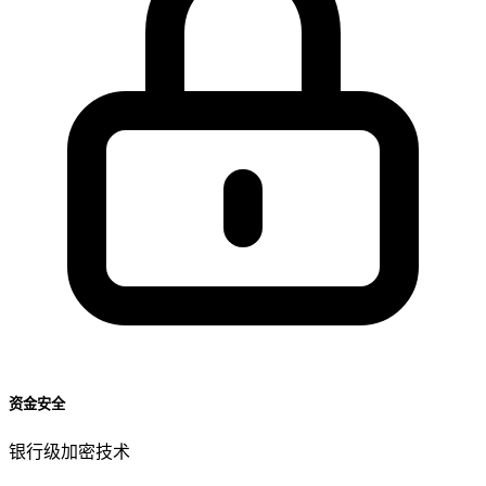
资金安全
银行级加密技术