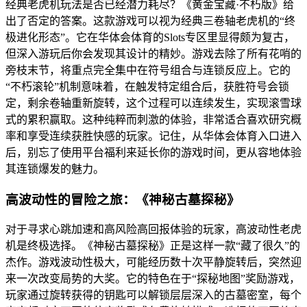
经典老虎机玩法是否已经潜力耗尽？《黄金宝藏·不朽版》给
出了否定的答案。这款游戏可以视为经典三卷轴老虎机的“终
极进化形态”。它在华体会体育的Slots专区里显得颇为复古，
但深入游玩后你会发现其设计的精妙。游戏去除了所有花哨的
旁枝末节，将重点完全集中在符号组合与连锁反应上。它的
“不朽滚轮”机制意味着，在触发特定组合后，获胜符号会锁
定，剩余卷轴重新旋转，这个过程可以连续发生，实现滚雪球
式的累积赢取。这种纯粹而刺激的体验，非常适合喜欢研究概
率和享受连续获胜快感的玩家。记住，从华体会体育入口进入
后，别忘了使用平台福利来延长你的游戏时间，更从容地体验
其连锁爆发的魅力。
高波动性的冒险之旅：《神秘古墓探秘》
对于寻求心跳加速和高风险高回报体验的玩家，高波动性老虎
机是终极选择。《神秘古墓探秘》正是这样一款“藏了很久”的
杰作。游戏波动性极大，可能经历数十次平静旋转后，突然迎
来一次改变局势的大奖。它的特色在于“探秘地图”奖励游戏，
玩家通过旋转获得的钥匙可以解锁层层深入的古墓密室，每个