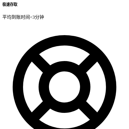
极速存取
平均到账时间<3分钟