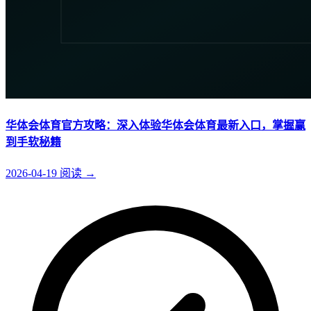
华体会体育官方攻略：深入体验华体会体育最新入口，掌握赢
到手软秘籍
2026-04-19
阅读
→