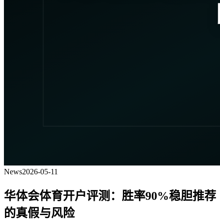
News
2026-05-11
华体会体育开户评测：胜率90%稳胆推荐
的真假与风险