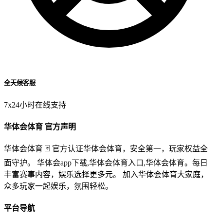
全天候客服
7x24小时在线支持
华体会体育 官方声明
华体会体育 🃏 官方认证华体会体育，安全第一，玩家权益全
面守护。 华体会app下载,华体会体育入口,华体会体育。每日
丰富赛事内容，娱乐选择更多元。 加入华体会体育大家庭，
众多玩家一起娱乐，氛围轻松。
平台导航