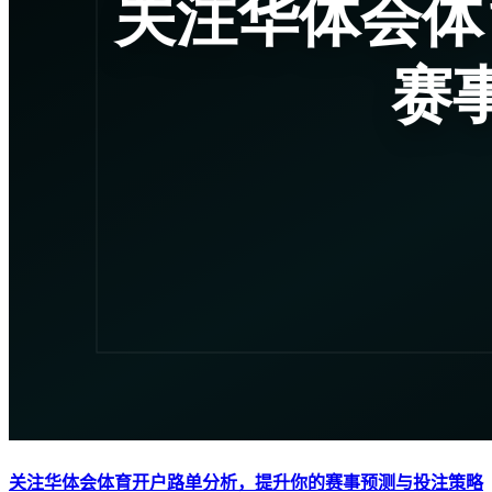
关注华体会体育开户路单分析，提升你的赛事预测与投注策略