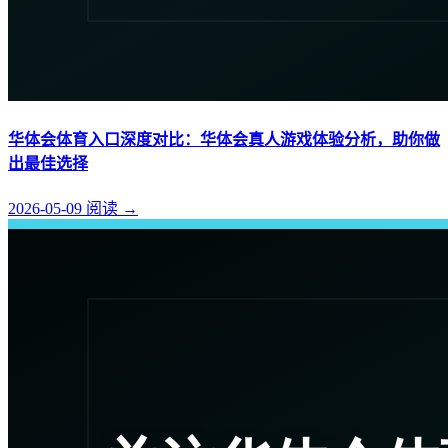
华体会体育入口深度对比：华体会真人游戏体验分析，助你做
出最佳选择
2026-05-09
阅读
→