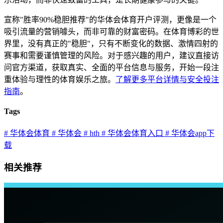
宣称"胜率90%稳胆推荐"的华体会体育开户评测，更像是一个
吸引流量的营销噱头，而非可靠的财富密码。在体育博彩的世
界里，没有真正的"稳胆"，只有不断变化的数据、激情四射的
赛事和需要谨慎管理的风险。对于感兴趣的用户，建议直接访
问官方渠道，获取真实、全面的平台信息与服务，开始一段注
重体验与理性的体育娱乐之旅。
了解更多平台详情与安全投注
指南
。
Tags
# 华体会体育
# 华体会
# hth
# 华体会体育入口
# 华体会app下
载
相关推荐