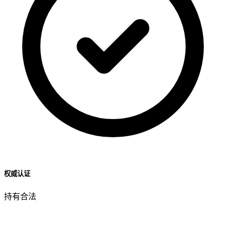
权威认证
持有合法