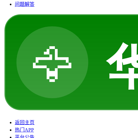
问题解答
返回主页
热门APP
平台公告