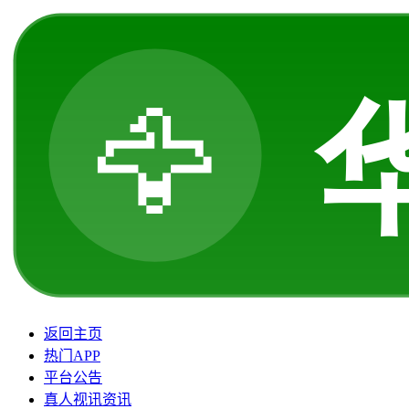
返回主页
热门APP
平台公告
真人视讯资讯