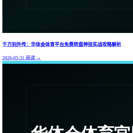
千万别外传：华体会体育平台免费转盘神技实战攻略解析
2026-05-31
阅读
→