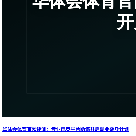
华体会体育官网评测：专业电竞平台助您开启副业翻身计划