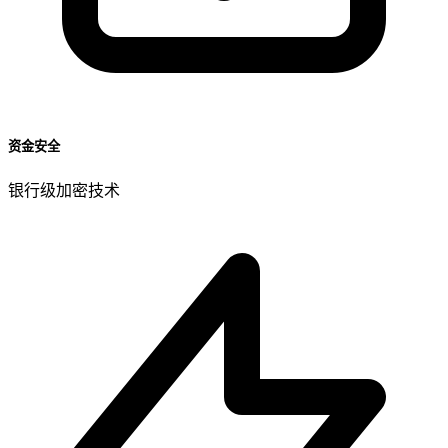
资金安全
银行级加密技术