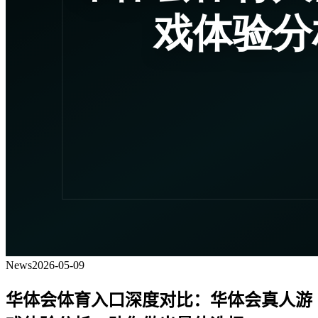
News
2026-05-09
华体会体育入口深度对比：华体会真人游