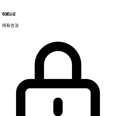
权威认证
持有合法