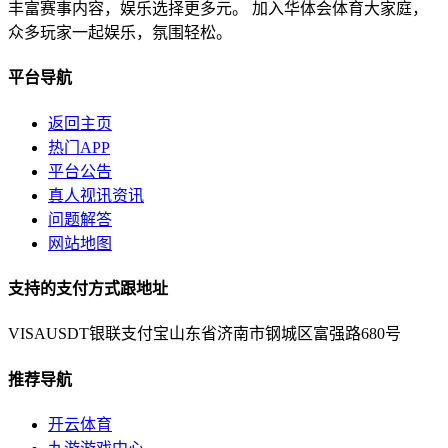
丰富赛事内容，娱乐选择更多元。 加入华体会体育大家庭，
众多玩家一起娱乐，氛围轻松。
平台导航
返回主页
热门APP
平台公告
真人视讯资讯
问题解答
网站地图
支持的支付方式跟地址
VISA
USDT
银联
支付宝
山东省济南市钢城区富强路680号
推荐导航
开云体育