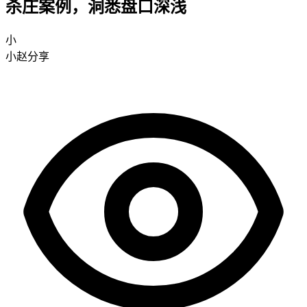
杀庄案例，洞悉盘口深浅
小
小赵分享