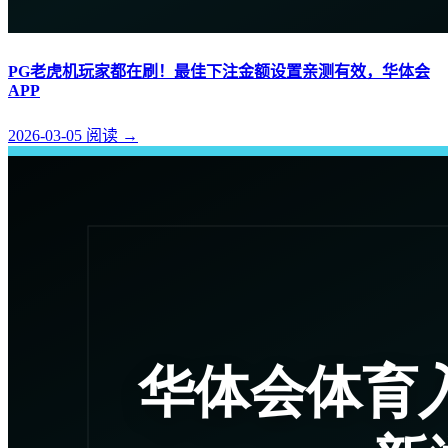
PG老虎机玩家都在刷！最佳下注金额设置亲测有效，华体会
APP
2026-03-05
阅读
→