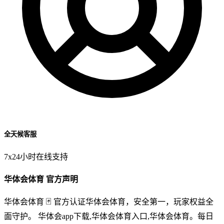
全天候客服
7x24小时在线支持
华体会体育 官方声明
华体会体育 🃏 官方认证华体会体育，安全第一，玩家权益全
面守护。 华体会app下载,华体会体育入口,华体会体育。每日