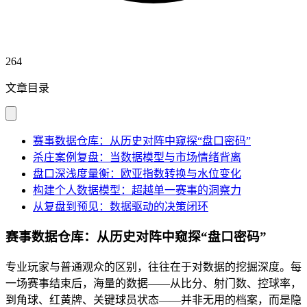
264
文章目录
赛事数据仓库：从历史对阵中窥探“盘口密码”
杀庄案例复盘：当数据模型与市场情绪背离
盘口深浅度量衡：欧亚指数转换与水位变化
构建个人数据模型：超越单一赛事的洞察力
从复盘到预见：数据驱动的决策闭环
赛事数据仓库：从历史对阵中窥探“盘口密码”
专业玩家与普通观众的区别，往往在于对数据的挖掘深度。每
一场赛事结束后，海量的数据——从比分、射门数、控球率，
到角球、红黄牌、关键球员状态——并非无用的档案，而是隐