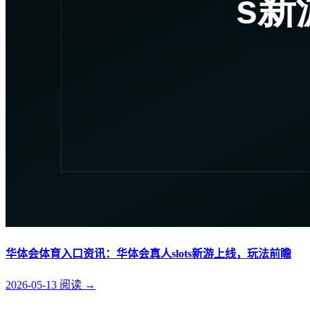
华体会体育入口资讯：华体会真人slots新游上线，玩法前瞻
2026-05-13
阅读
→