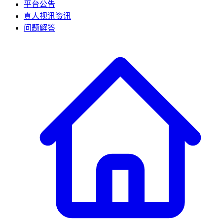
平台公告
真人视讯资讯
问题解答