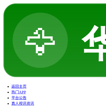
返回主页
热门APP
平台公告
真人视讯资讯